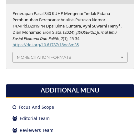
Penerapan Pasal 340 KUHP Mengenai Tindak Pidana
Pembunuhan Berencana: Analisis Putusan Nomor
1474Pid.B2019PN Dps: Bima Guntara, Ayni Suwarni Herry*,
Dian Mohamad Eron Siata. (2024).
JISOSEPOL: Jurnal Ilmu
Sosial Ekonomi Dan Politik
,
2
(1), 25-34.
https://doi.org/10.61787/18ne8m35
MORE CITATION FORMATS
ADDITIONAL MENU
Focus And Scope
Editorial Team
Reviewers Team